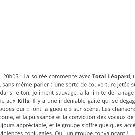
20h05 : La soirée commence avec
Total Léopard
,
 sans même parler d’une sorte de couverture jetée sur
ans le ton, joliment sauvage, à la limite de la rag
e aux
Kills
. Il y a une indéniable gaîté qui se déga
oupes qui « font la gueule » sur scène. Les chanso
coute, et la puissance et la conviction des vocaux d
 toujours appréciable, et le groupe s’offre quelques ac
violences conjugales. Oui, un groupe convaincant !