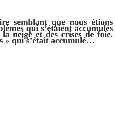
ire semblant que nous étions
oblèmes qui s’étaient accumulés
a neige et des crises de foie.
s » qui s’était accumulé…