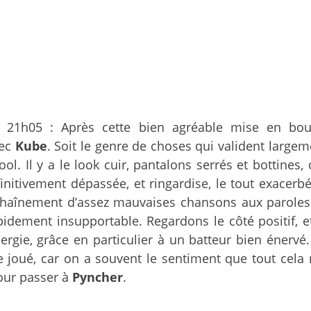
21h05 : Après cette bien agréable mise en bo
vec
Kube
. Soit le genre de choses qui valident large
l. Il y a le look cuir, pantalons serrés et bottines,
nitivement dépassée, et ringardise, le tout exacerbé 
nchaînement d’assez mauvaises chansons aux paroles p
apidement insupportable. Regardons le côté positif,
ergie, grâce en particulier à un batteur bien énerv
tre joué, car on a souvent le sentiment que tout ce
pour passer à
Pyncher
.