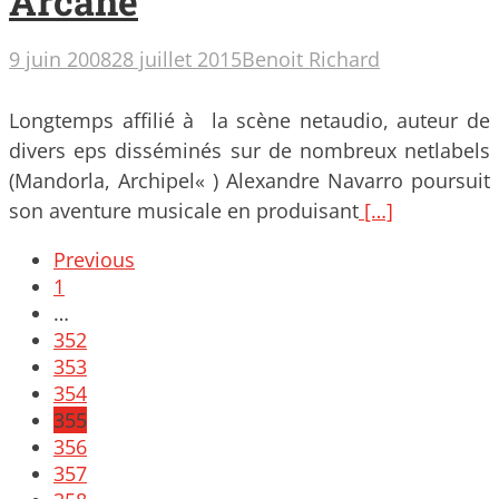
Arcane
9 juin 2008
28 juillet 2015
Benoit Richard
Longtemps affilié à la scène netaudio, auteur de
divers eps disséminés sur de nombreux netlabels
(Mandorla, Archipel« ) Alexandre Navarro poursuit
son aventure musicale en produisant
[…]
Posts
Previous
navigation
1
…
352
353
354
355
356
357