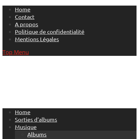
Skip
Home
to
Contact
content
A propos
Politique de confidentialité
Mentions Légales
Top Menu
Home
Sorties d’albums
Musique
Albums