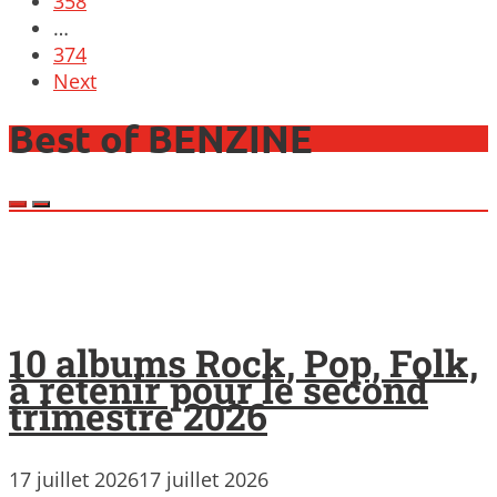
358
…
374
Next
Best of BENZINE
10 albums Rock, Pop, Folk,
à retenir pour le second
trimestre 2026
17 juillet 2026
17 juillet 2026