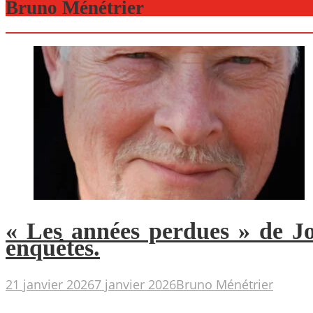
Bruno Ménétrier
« Les années perdues » de J
enquêtes.
21 janvier 2026
7 janvier 2026
Bruno Ménétrier