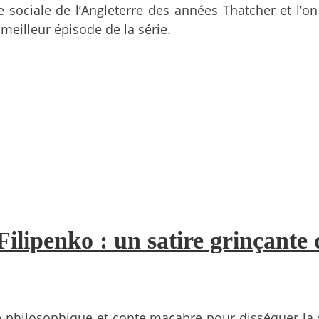
sociale de l’Angleterre des années Thatcher et l’on 
meilleur épisode de la série.
ilipenko : un satire grinçante 
rce philosophique et conte macabre pour disséquer la 