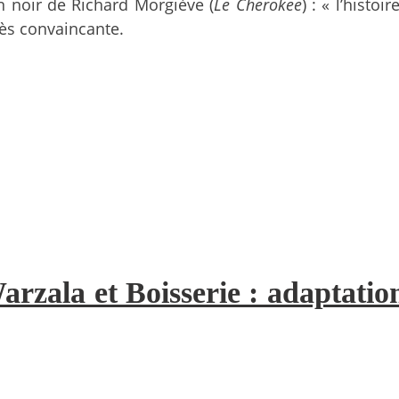
n noir de Richard Morgiève (
Le Cherokee
) : « l’histo
rès convaincante.
Warzala et Boisserie : adaptatio