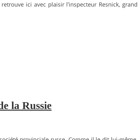
retrouve ici avec plaisir l’inspecteur Resnick, grand
de la Russie
société provinciale russe. Comme il le dit lui-même,