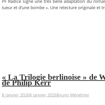
PF Radice signe une très belle adaptation du roma
tueur et d’une bombe ». Une relecture originale et t
« La Trilogie berlinoise » de 
de Philip Kerr
8 janvier 2026
8 janvier 2026
Bruno Ménétrier