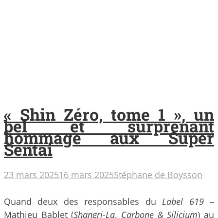
« Shin Zéro, tome 1 », un
bel et surprenant
hommage aux Super
Sentai
23 mars 2025
16 mars 2025
Stéphane de Boysson
Quand deux des responsables du
Label 619
–
Mathieu Bablet (
Shangri-La
,
Carbone & Silicium
) au