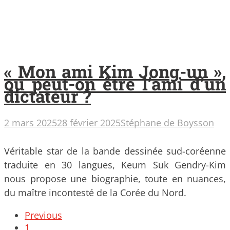
« Mon ami Kim Jong-un »,
ou peut-on être l’ami d’un
dictateur ?
2 mars 2025
28 février 2025
Stéphane de Boysson
Véritable star de la bande dessinée sud-coréenne
traduite en 30 langues, Keum Suk Gendry-Kim
nous propose une biographie, toute en nuances,
du maître incontesté de la Corée du Nord.
Posts
Previous
navigation
1