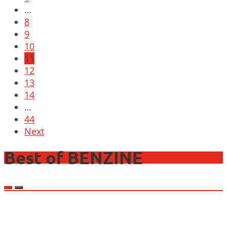
…
8
9
10
11
12
13
14
…
44
Next
Best of BENZINE