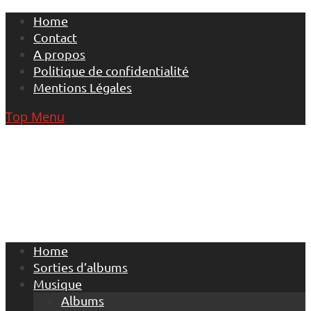
Skip
Home
to
Contact
content
A propos
Politique de confidentialité
Mentions Légales
Top Menu
Home
Sorties d’albums
Musique
Albums