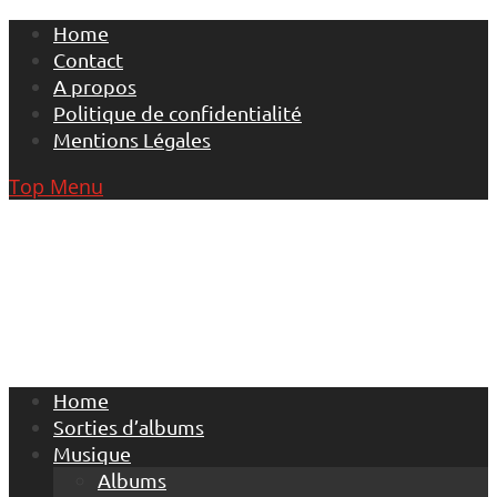
Skip
Home
to
Contact
content
A propos
Politique de confidentialité
Mentions Légales
Top Menu
Home
Sorties d’albums
Musique
Albums