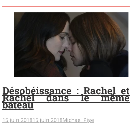
Désobéissance : Rachel et
Rachel dans le même
bateau
15 juin 2018
15 juin 2018
Michael Pige