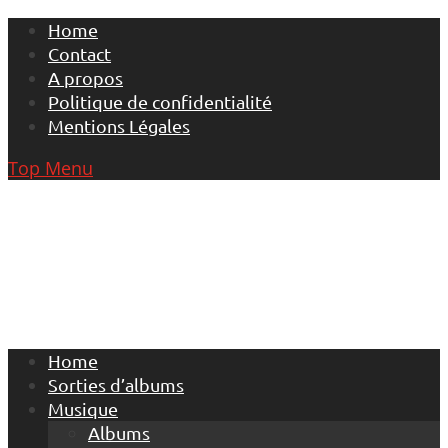
Skip
Home
to
Contact
content
A propos
Politique de confidentialité
Mentions Légales
Top Menu
Home
Sorties d’albums
Musique
Albums