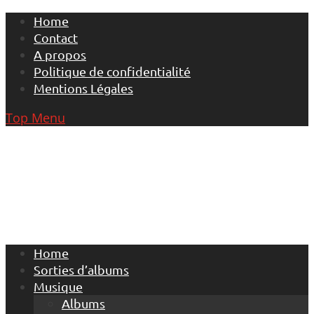
Skip
Home
to
Contact
content
A propos
Politique de confidentialité
Mentions Légales
Top Menu
Home
Sorties d’albums
Musique
Albums