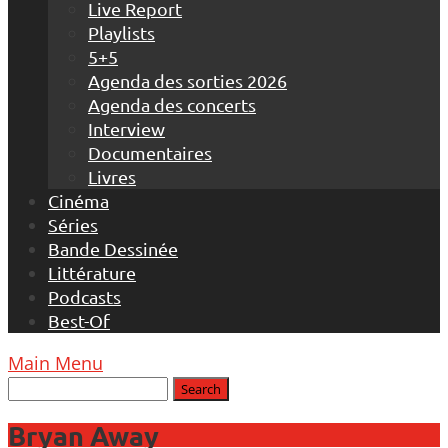
Live Report
Playlists
5+5
Agenda des sorties 2026
Agenda des concerts
Interview
Documentaires
Livres
Cinéma
Séries
Bande Dessinée
Littérature
Podcasts
Best-Of
Main Menu
Bryan Away