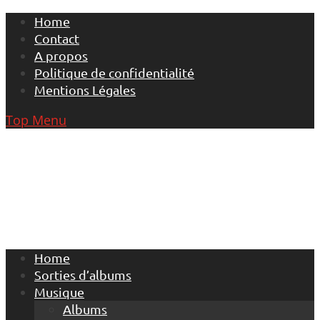
Skip
Home
to
Contact
content
A propos
Politique de confidentialité
Mentions Légales
Top Menu
Home
Sorties d’albums
Musique
Albums