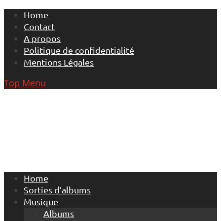
Skip
Home
to
Contact
content
A propos
Politique de confidentialité
Mentions Légales
Top Menu
Home
Sorties d’albums
Musique
Albums