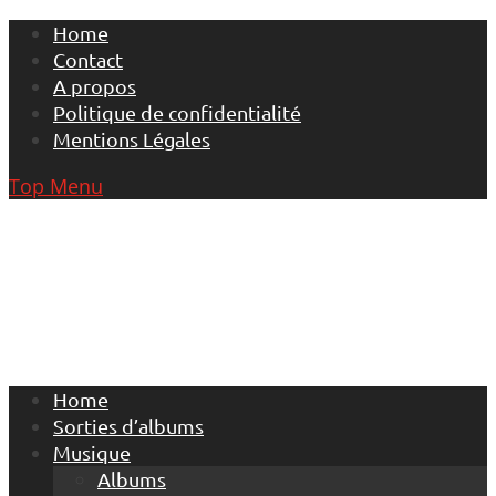
Skip
Home
to
Contact
content
A propos
Politique de confidentialité
Mentions Légales
Top Menu
Home
Sorties d’albums
Musique
Albums