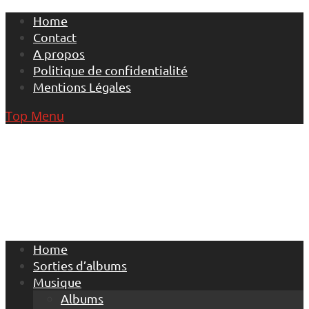
Skip
Home
to
Contact
content
A propos
Politique de confidentialité
Mentions Légales
Top Menu
Home
Sorties d’albums
Musique
Albums