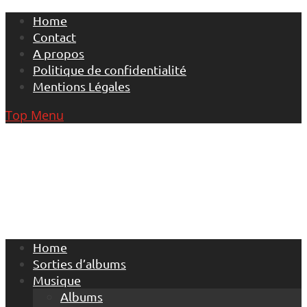
Skip
Home
to
Contact
content
A propos
Politique de confidentialité
Mentions Légales
Top Menu
Home
Sorties d’albums
Musique
Albums