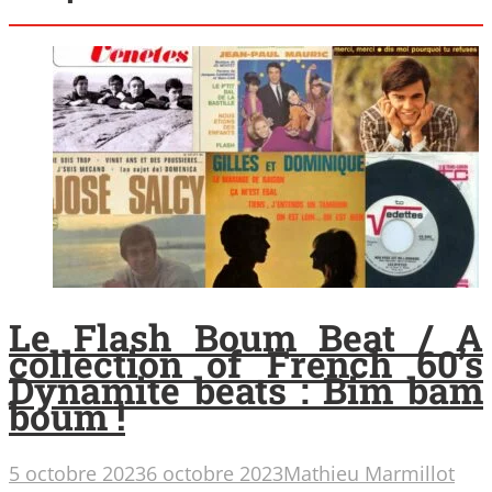
Le Flash Boum Beat / A
collection of French 60’s
Dynamite beats : Bim bam
boum !
5 octobre 2023
6 octobre 2023
Mathieu Marmillot