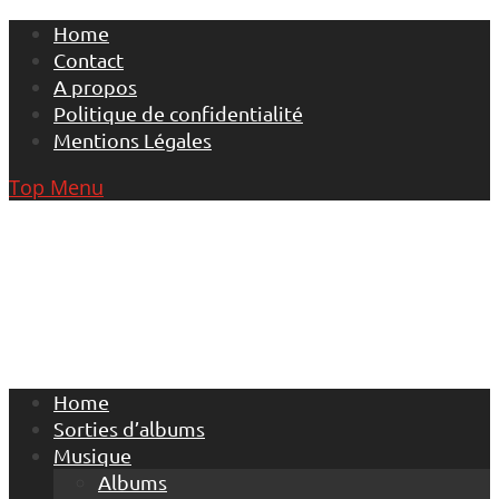
Skip
Home
to
Contact
content
A propos
Politique de confidentialité
Mentions Légales
Top Menu
Home
Sorties d’albums
Musique
Albums