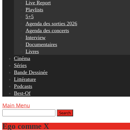
Live Report
Playlists
5+5
Agenda des sorties 2026
Agenda des concerts
Interview
Documentaires
Livres
Cinéma
Séries
Bande Dessinée
Littérature
Podcasts
Best-Of
Main Menu
Ego comme X