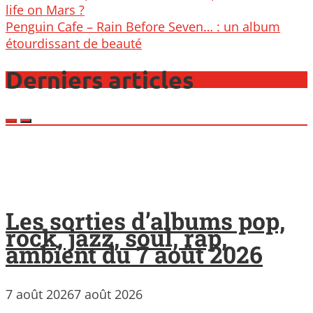
navigation
life on Mars ?
Penguin Cafe – Rain Before Seven… : un album
étourdissant de beauté
Derniers articles
Les sorties d’albums pop,
rock, jazz, soul, rap,
ambient du 7 août 2026
7 août 2026
7 août 2026