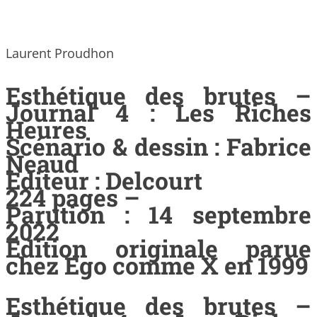
Laurent Proudhon
Esthétique des brutes –
Journal 4 : Les Riches
Heures
Scénario & dessin : Fabrice
Neaud
Editeur : Delcourt
224 pages –
Parution : 14 septembre
2022
Edition originale parue
chez Ego comme X en 1999
Esthétique des brutes –