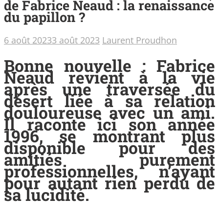
de Fabrice Neaud : la renaissance
du papillon ?
6 août 2023
3 août 2023
Laurent Proudhon
Bonne nouvelle : Fabrice
Neaud revient à la vie
après une traversée du
désert liée à sa relation
douloureuse avec un ami.
Il raconte ici son année
1996, se montrant plus
disponible pour des
amitiés purement
professionnelles, n’ayant
pour autant rien perdu de
sa lucidité.