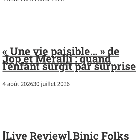
« Une vie paisible… » de
Jop et Meralli : quand
l’enfant surgit par surprise
4 août 2026
30 juillet 2026
[Live Review] Binic Folks