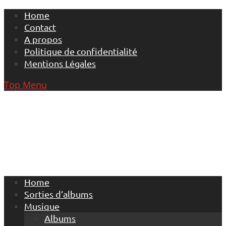
Skip
Home
to
Contact
content
A propos
Politique de confidentialité
Mentions Légales
Top Menu
Home
Sorties d’albums
Musique
Albums