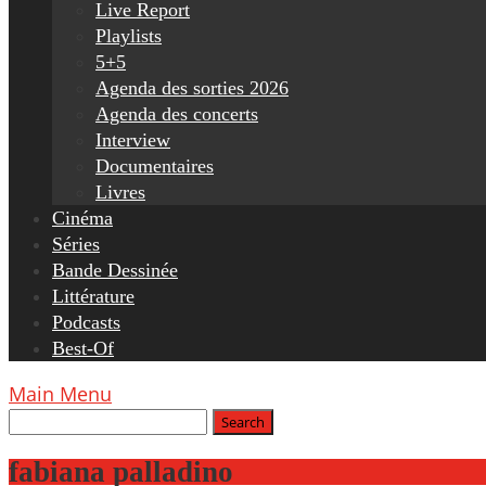
Live Report
Playlists
5+5
Agenda des sorties 2026
Agenda des concerts
Interview
Documentaires
Livres
Cinéma
Séries
Bande Dessinée
Littérature
Podcasts
Best-Of
Main Menu
fabiana palladino