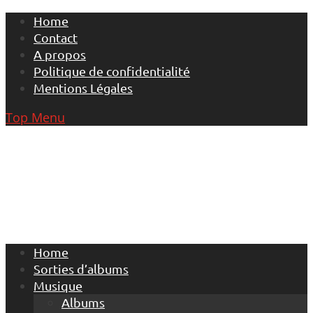
Skip
Home
to
Contact
content
A propos
Politique de confidentialité
Mentions Légales
Top Menu
Home
Sorties d’albums
Musique
Albums