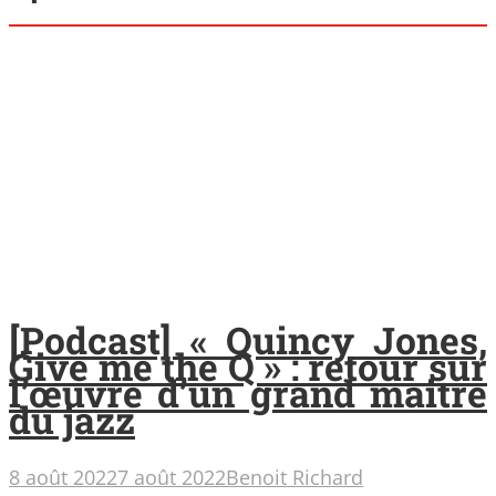
[Podcast] « Quincy Jones,
Give me the Q » : retour sur
l’œuvre d’un grand maitre
du jazz
8 août 2022
7 août 2022
Benoit Richard