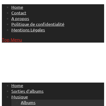
Skip
Home
to
Contact
content
A propos
Politique de confidentialité
Mentions Légales
Top Menu
Home
Sorties d’albums
Musique
Albums