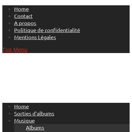
Skip
Home
to
Contact
content
A propos
Politique de confidentialité
Mentions Légales
Top Menu
Home
Sorties d’albums
Musique
Albums