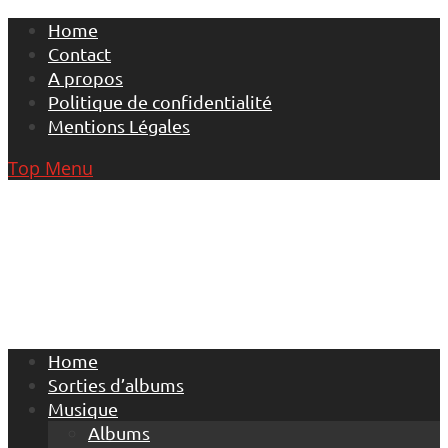
Skip
Home
to
Contact
content
A propos
Politique de confidentialité
Mentions Légales
Top Menu
Home
Sorties d’albums
Musique
Albums