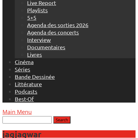
Live Report
Playlists
5+5
Agenda des sorties 2026
Agenda des concerts
Interview
Documentaires
Livres
Cinéma
Séries
Bande Dessinée
Littérature
Podcasts
Best-Of
Main Menu
jagjagwar