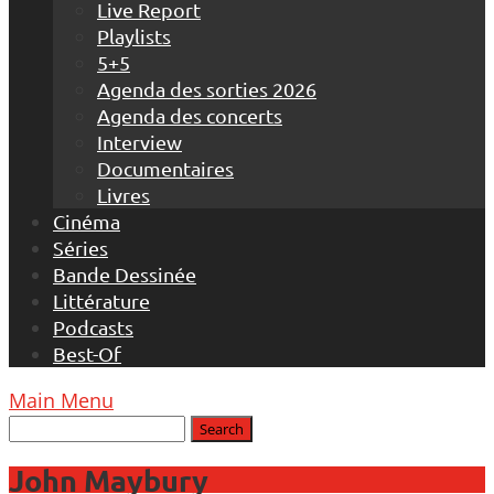
Live Report
Playlists
5+5
Agenda des sorties 2026
Agenda des concerts
Interview
Documentaires
Livres
Cinéma
Séries
Bande Dessinée
Littérature
Podcasts
Best-Of
Main Menu
John Maybury