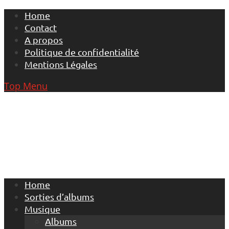
Skip
Home
to
Contact
content
A propos
Politique de confidentialité
Mentions Légales
Top Menu
Home
Sorties d’albums
Musique
Albums