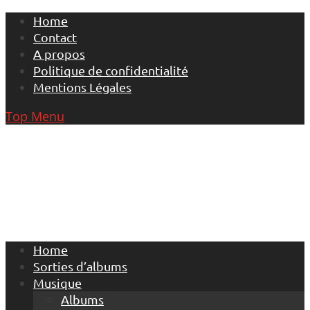
Skip
Home
to
Contact
content
A propos
Politique de confidentialité
Mentions Légales
Top Menu
Home
Sorties d’albums
Musique
Albums