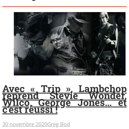
Avec « Trip », Lambchop
reprend Stevie Wonder,
Wilco, George Jones… et
c’est réussi !
30 novembre 2020
Greg Bod