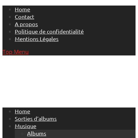
Skip
Home
to
Contact
content
A propos
Politique de confidentialité
Mentions Légales
Top Menu
Home
Sorties d’albums
Musique
Albums