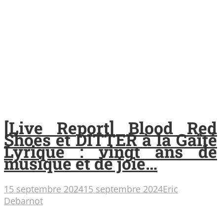
[Live Report] Blood Red
Shoes et DITTER à la Gaîté
Lyrique : vingt ans de
musique et de joie…
15 septembre 2024
15 septembre 2024
Eric
Debarnot