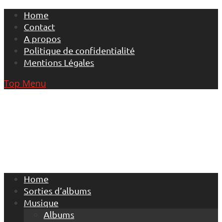
Skip
Home
to
Contact
content
A propos
Politique de confidentialité
Mentions Légales
Top Menu
Home
Sorties d’albums
Musique
Albums