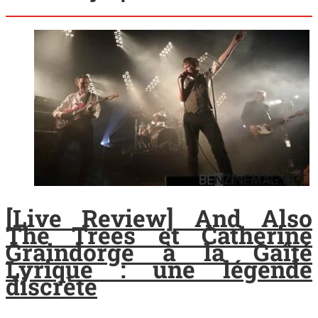
[Live Review] And Also
The Trees et Catherine
Graindorge à la Gaîté
Lyrique : une légende
discrète