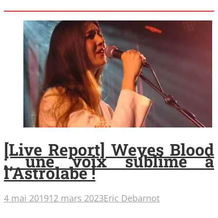
[Live Report] Weyes Blood
: une voix sublime à
l’Astrolabe !
4 mai 2019
12 mars 2023
Eric Debarnot