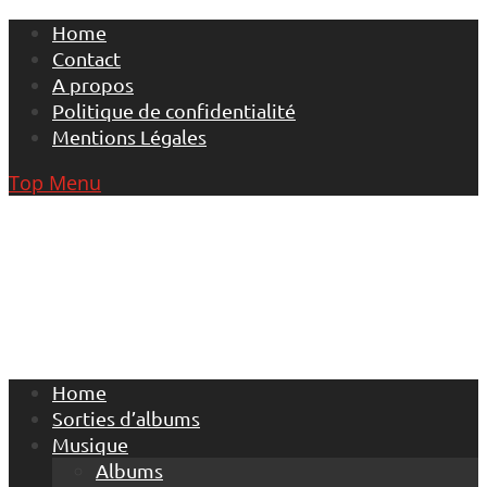
Skip
Home
to
Contact
content
A propos
Politique de confidentialité
Mentions Légales
Top Menu
Home
Sorties d’albums
Musique
Albums