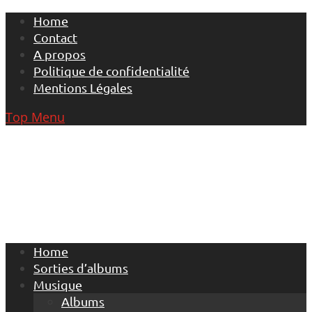
Skip
Home
to
Contact
content
A propos
Politique de confidentialité
Mentions Légales
Top Menu
Home
Sorties d’albums
Musique
Albums