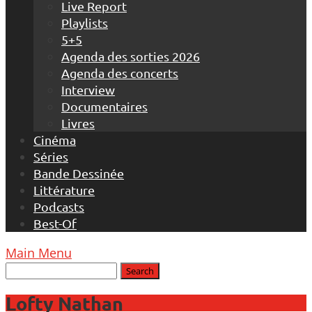
Live Report
Playlists
5+5
Agenda des sorties 2026
Agenda des concerts
Interview
Documentaires
Livres
Cinéma
Séries
Bande Dessinée
Littérature
Podcasts
Best-Of
Main Menu
Lofty Nathan