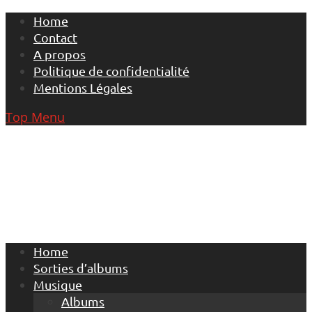
Skip
Home
to
Contact
content
A propos
Politique de confidentialité
Mentions Légales
Top Menu
Home
Sorties d’albums
Musique
Albums