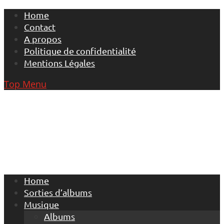
Skip
Home
to
Contact
content
A propos
Politique de confidentialité
Mentions Légales
Top Menu
Home
Sorties d’albums
Musique
Albums