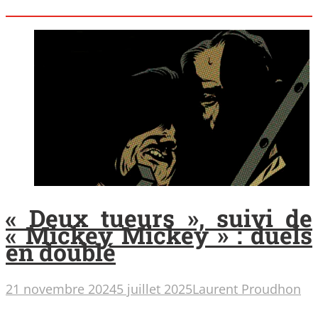
« Deux tueurs », suivi de
« Mickey Mickey » : duels
en doublé
21 novembre 2024
5 juillet 2025
Laurent Proudhon