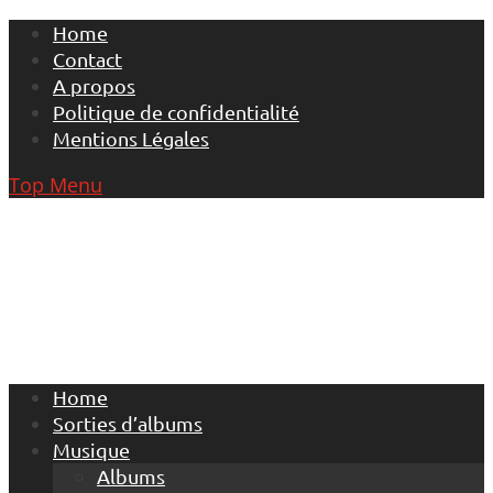
Skip
Home
to
Contact
content
A propos
Politique de confidentialité
Mentions Légales
Top Menu
Home
Sorties d’albums
Musique
Albums