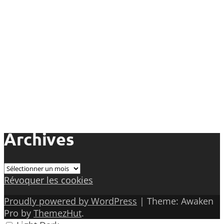
Archives
Archives
Révoquer les cookies
Proudly powered by WordPress
|
Theme: Awaken
Pro by
ThemezHut
.