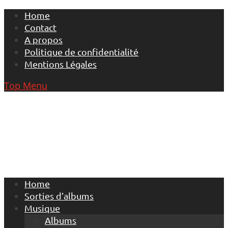
Skip
Home
to
Contact
content
A propos
Politique de confidentialité
Mentions Légales
Top Menu
Home
Sorties d’albums
Musique
Albums