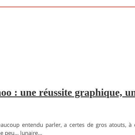
o : une réussite graphique, un
beaucoup entendu parler, a certes de gros atouts, 
ue peu… lunaire…