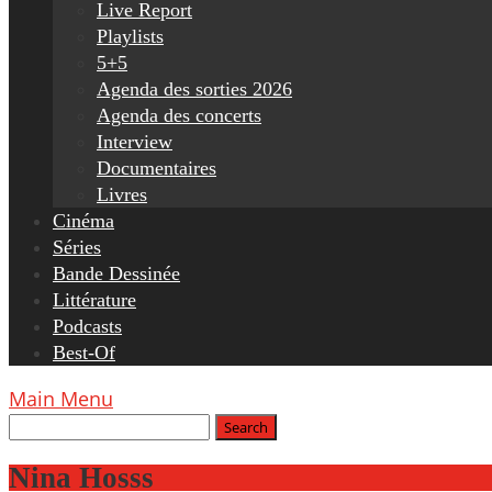
Live Report
Playlists
5+5
Agenda des sorties 2026
Agenda des concerts
Interview
Documentaires
Livres
Cinéma
Séries
Bande Dessinée
Littérature
Podcasts
Best-Of
Main Menu
Nina Hosss