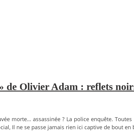
i » de Olivier Adam : reflets noi
vée morte… assassinée ? La police enquête. Toutes c
al, Il ne se passe jamais rien ici captive de bout en 