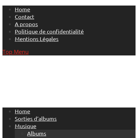
Skip
Home
to
Contact
content
A propos
Politique de confidentialité
Mentions Légales
Top Menu
Home
Sorties d’albums
Musique
Albums