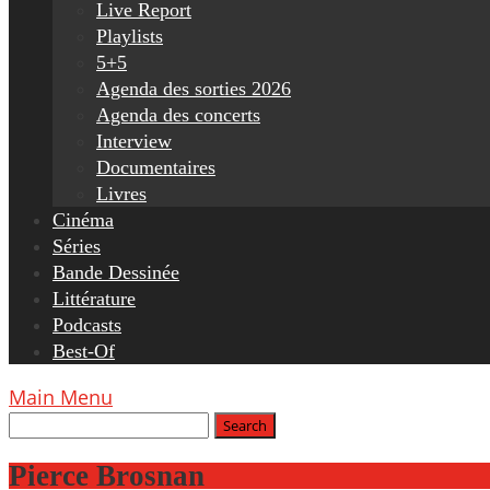
Live Report
Playlists
5+5
Agenda des sorties 2026
Agenda des concerts
Interview
Documentaires
Livres
Cinéma
Séries
Bande Dessinée
Littérature
Podcasts
Best-Of
Main Menu
Pierce Brosnan