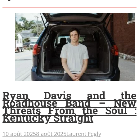
Ryan Davis and the
Roadhouse Band – New
Threats From the Soul :
Kentucky Straight
10 août 2025
8 août 2025
Laurent Fegly