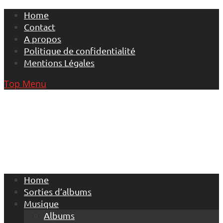
Skip
Home
to
Contact
content
A propos
Politique de confidentialité
Mentions Légales
Top Menu
Home
Sorties d’albums
Musique
Albums