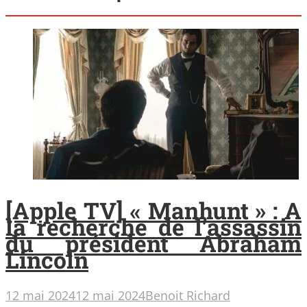
[Apple TV] « Manhunt » : A
la recherche de l’assassin
du président Abraham
Lincoln
12 mai 2024
12 mai 2024
Benoit Richard