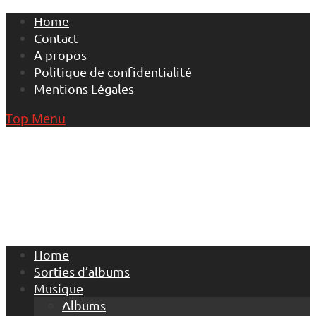
Skip
Home
to
Contact
content
A propos
Politique de confidentialité
Mentions Légales
Top Menu
Home
Sorties d’albums
Musique
Albums