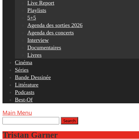
Live Report
Playlists
5+5
Agenda des sorties 2026
Agenda des concerts
Interview
Documentaires
Livres
Cinéma
Séries
Bande Dessinée
Littérature
Podcasts
Best-Of
Main Menu
Tristan Garner