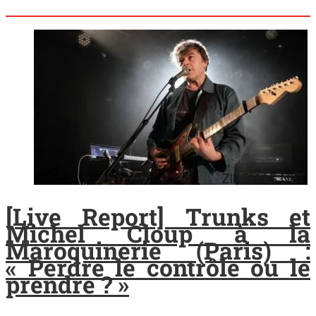
[Live Report] Trunks et
Michel Cloup à la
Maroquinerie (Paris) :
« Perdre le contrôle ou le
prendre ? »