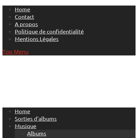
Skip
Home
to
Contact
content
A propos
Politique de confidentialité
Mentions Légales
Top Menu
Home
Sorties d’albums
Musique
Albums