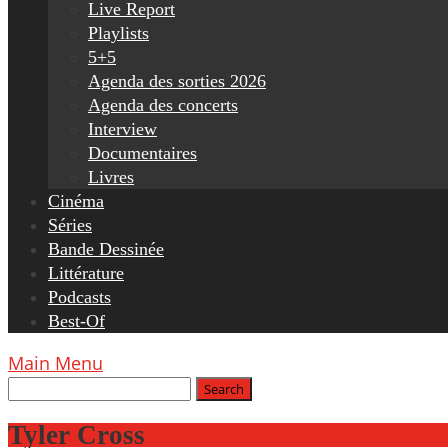
Live Report
Playlists
5+5
Agenda des sorties 2026
Agenda des concerts
Interview
Documentaires
Livres
Cinéma
Séries
Bande Dessinée
Littérature
Podcasts
Best-Of
Main Menu
Tyler Cross