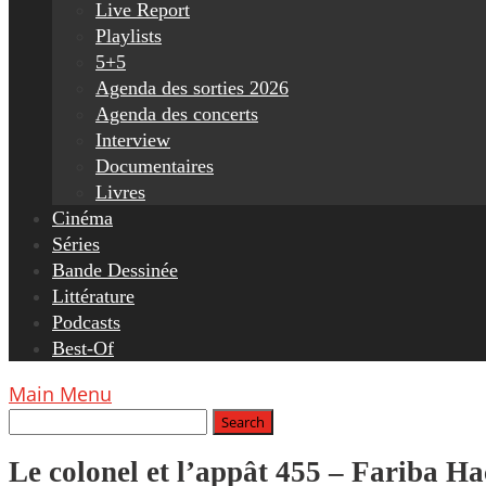
Live Report
Playlists
5+5
Agenda des sorties 2026
Agenda des concerts
Interview
Documentaires
Livres
Cinéma
Séries
Bande Dessinée
Littérature
Podcasts
Best-Of
Main Menu
Le colonel et l’appât 455 – Fariba H