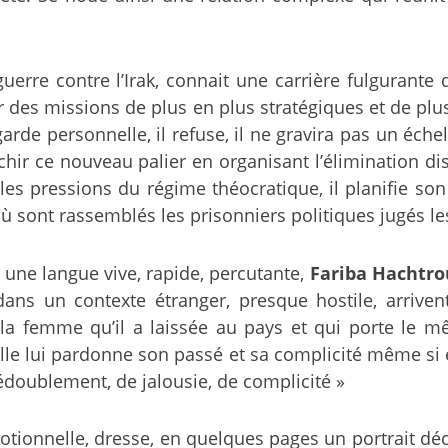
guerre contre l’Irak, connait une carrière fulgurant
des missions de plus en plus stratégiques et de pl
de personnelle, il refuse, il ne gravira pas un échel
nchir ce nouveau palier en organisant l’élimination d
es pressions du régime théocratique, il planifie son
ù sont rassemblés les prisonniers politiques jugés l
 une langue vive, rapide, percutante,
Fariba Hachtro
dans un contexte étranger, presque hostile, arriv
la femme qu’il a laissée au pays et qui porte le m
le lui pardonne son passé et sa complicité même si el
édoublement, de jalousie, de complicité »
motionnelle, dresse, en quelques pages un portrait d