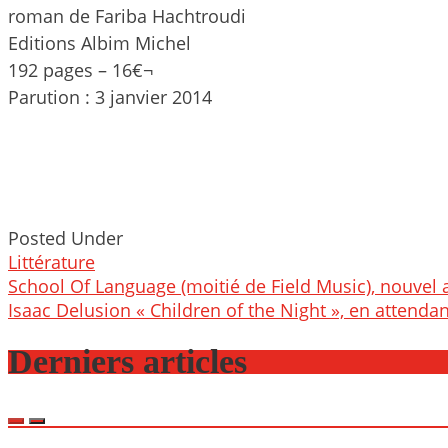
roman de Fariba Hachtroudi
Editions Albim Michel
192 pages – 16€¬
Parution : 3 janvier 2014
Posted Under
Littérature
Post
School Of Language (moitié de Field Music), nouvel a
navigation
Isaac Delusion « Children of the Night », en attenda
Derniers articles