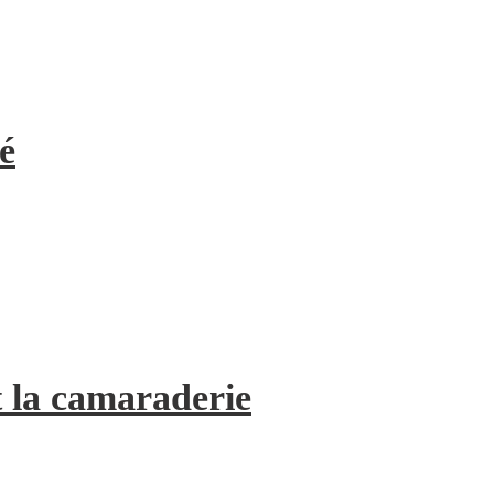
é
 la camaraderie