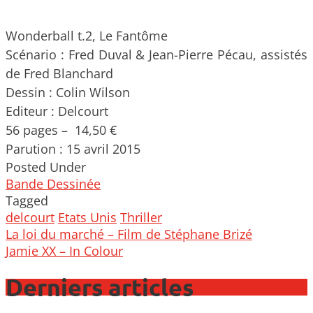
Wonderball t.2, Le Fantôme
Scénario : Fred Duval & Jean-Pierre Pécau, assistés
de Fred Blanchard
Dessin : Colin Wilson
Editeur : Delcourt
56 pages – 14,50 €
Parution : 15 avril 2015
Posted Under
Bande Dessinée
Tagged
delcourt
Etats Unis
Thriller
Post
La loi du marché – Film de Stéphane Brizé
navigation
Jamie XX – In Colour
Derniers articles