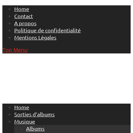
Skip
Home
to
Contact
content
A propos
Politique de confidentialité
Mentions Légales
Top Menu
Home
Sorties d’albums
Musique
Albums