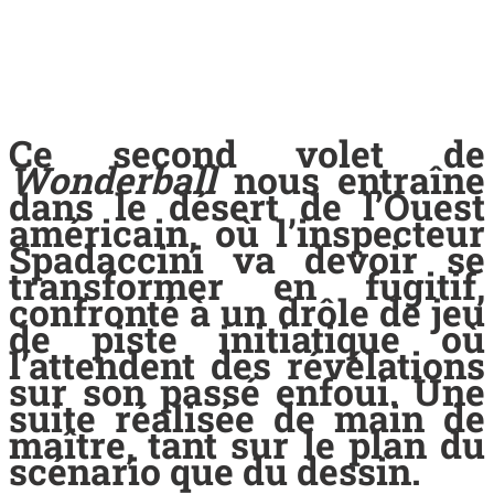
Ce second volet de
Wonderball
nous entraîne
dans le désert de l’Ouest
américain, où l’inspecteur
Spadaccini va devoir se
transformer en fugitif,
confronté à un drôle de jeu
de piste initiatique où
l’attendent des révélations
sur son passé enfoui. Une
suite réalisée de main de
maître, tant sur le plan du
scénario que du dessin.