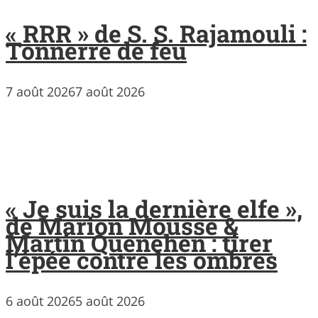
« RRR » de S. S. Rajamouli :
Tonnerre de feu
7 août 2026
7 août 2026
« Je suis la dernière elfe »,
de Marion Mousse &
Martin Quenehen : tirer
l’épée contre les ombres
6 août 2026
5 août 2026