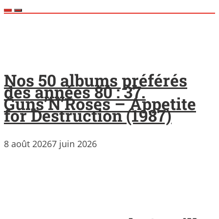
Nos 50 albums préférés
des années 80 : 37.
Guns’N’Roses – Appetite
for Destruction (1987)
8 août 2026
7 juin 2026