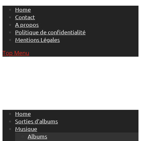
Skip
Home
to
Contact
content
A propos
Politique de confidentialité
Mentions Légales
Top Menu
Home
Sorties d’albums
Musique
Albums