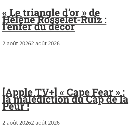
« Le triangle d’or » de
Hélène Rosselet-Ruiz :
l’enfer du décor
2 août 2026
2 août 2026
[Apple TV+] « Cape Fear » :
la malédiction du Cap de la
Peur !
2 août 2026
2 août 2026