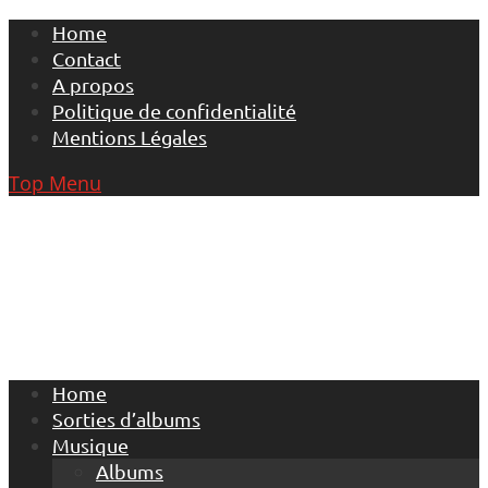
Skip
Home
to
Contact
content
A propos
Politique de confidentialité
Mentions Légales
Top Menu
Home
Sorties d’albums
Musique
Albums