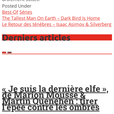
Posted Under
Best-Of
Séries
Post
The Tallest Man On Earth – Dark Bird Is Home
navigation
Le Retour des ténèbres – Isaac Asimov & Silverberg
Derniers articles
« Je suis la dernière elfe »,
de Marion Mousse &
Martin Quenehen : tirer
l’épée contre les ombres