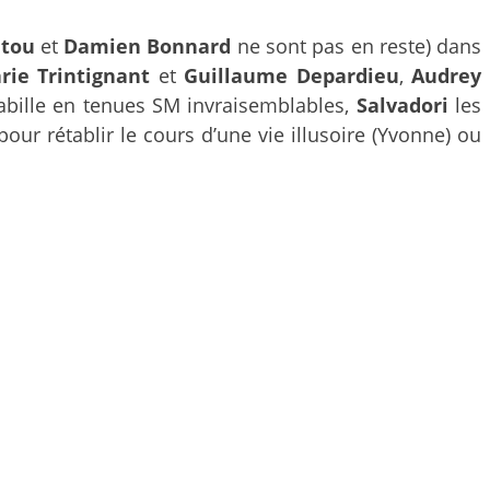
utou
et
Damien Bonnard
ne sont pas en reste) dans
rie Trintignant
et
Guillaume Depardieu
,
Audrey
 habille en tenues SM invraisemblables,
Salvadori
les
pour rétablir le cours d’une vie illusoire (Yvonne) ou