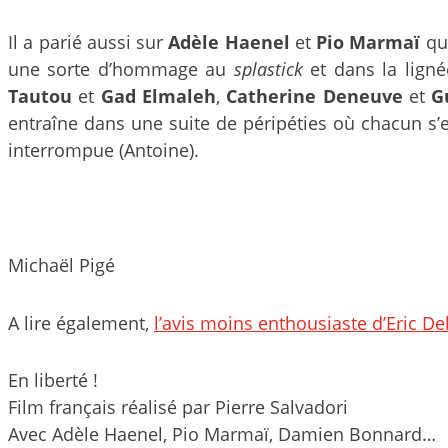
Il a parié aussi sur
Adèle Haenel
et
Pio Marmaï
qui
une sorte d’hommage au
splastick
et dans la lign
Tautou
et
Gad Elmaleh
,
Catherine Deneuve
et
G
entraîne dans une suite de péripéties où chacun s’eff
interrompue (Antoine).
Michaël Pigé
A lire également,
l’avis moins enthousiaste d’Eric D
En liberté !
Film français réalisé par Pierre Salvadori
Avec Adèle Haenel, Pio Marmaï, Damien Bonnard…