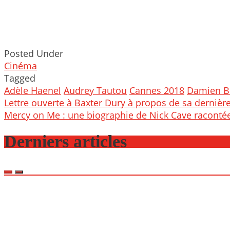
Posted Under
Cinéma
Tagged
Adèle Haenel
Audrey Tautou
Cannes 2018
Damien B
Post
Lettre ouverte à Baxter Dury à propos de sa dernière
navigation
Mercy on Me : une biographie de Nick Cave racontée
Derniers articles