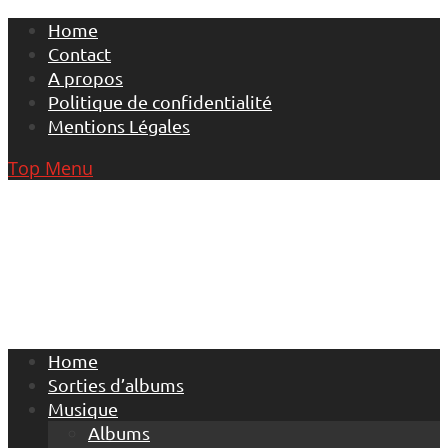
Skip
Home
to
Contact
content
A propos
Politique de confidentialité
Mentions Légales
Top Menu
Home
Sorties d’albums
Musique
Albums