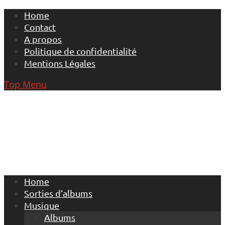
Skip
Home
to
Contact
content
A propos
Politique de confidentialité
Mentions Légales
Top Menu
Home
Sorties d’albums
Musique
Albums