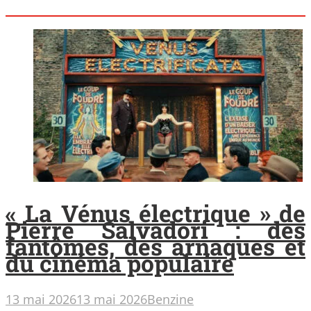
« La Vénus électrique » de
Pierre Salvadori : des
fantômes, des arnaques et
du cinéma populaire
13 mai 2026
13 mai 2026
Benzine