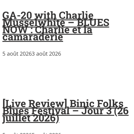
GA-20 with Charlie
Musselwhite – BLUES
NOW : Charlie et la
camaraderie
5 août 2026
3 août 2026
[Live Review] Binic Folks
Blues Festival – Jour 3 (26
juillet 2026)