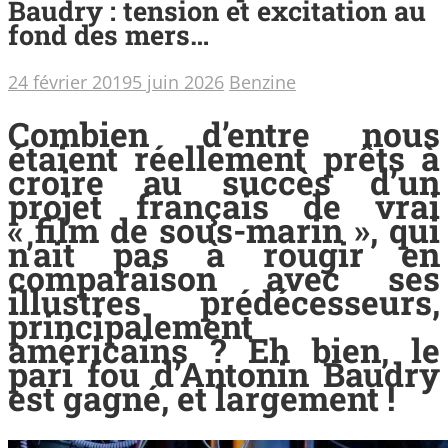
Baudry : tension et excitation au
fond des mers…
24 février 2019
5 juin 2026
Benzine
Combien d’entre nous
étaient réellement prêts à
croire au succès d’un
projet français de vrai
« film de sous-marin », qui
n’ait pas à rougir en
comparaison avec ses
illustres prédécesseurs,
principalement
américains ? Eh bien, le
pari fou d’Antonin Baudry
est gagné, et largement !