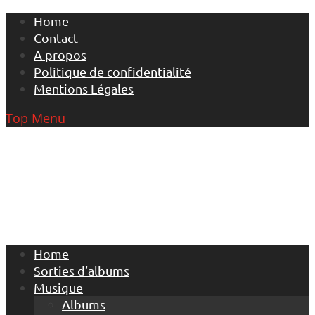
Skip
Home
to
Contact
content
A propos
Politique de confidentialité
Mentions Légales
Top Menu
Home
Sorties d’albums
Musique
Albums