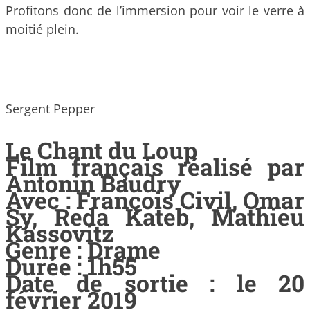
Profitons donc de l’immersion pour voir le verre à
moitié plein.
Sergent Pepper
Le Chant du Loup
Film français réalisé par
Antonin Baudry
Avec : François Civil, Omar
Sy, Reda Kateb, Mathieu
Kassovitz
Genre : Drame
Durée : 1h55
Date de sortie : le 20
février 2019