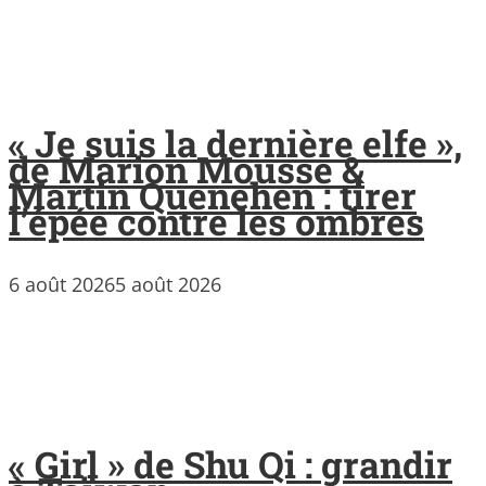
« Je suis la dernière elfe »,
de Marion Mousse &
Martin Quenehen : tirer
l’épée contre les ombres
6 août 2026
5 août 2026
« Girl » de Shu Qi : grandir