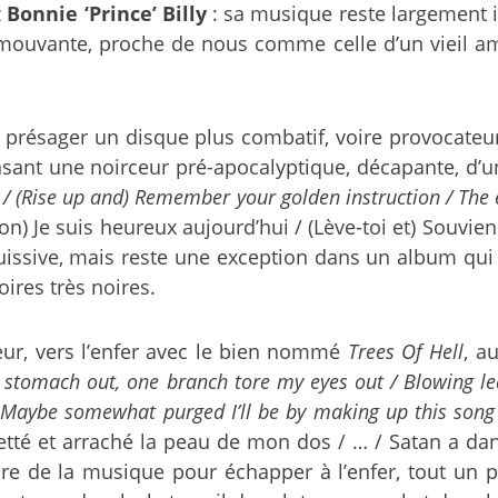
z
Bonnie ‘Prince’ Billy
: sa musique reste largement i
émouvante, proche de nous comme celle d’un vieil ami
se présager un disque plus combatif, voire provocate
sant une noirceur pré-apocalyptique, décapante, d’
ay / (Rise up and) Remember your golden instruction / The
non) Je suis heureux aujourd’hui / (Lève-toi et) Souvi
issive, mais reste une exception dans un album qui 
ires très noires.
eur, vers l’enfer avec le bien nommé
Trees Of Hell
, a
 stomach out, one branch tore my eyes out / Blowing le
 Maybe somewhat purged I’ll be by making up this song
etté et arraché la peau de mon dos / … / Satan a dan
rire de la musique pour échapper à l’enfer, tout un