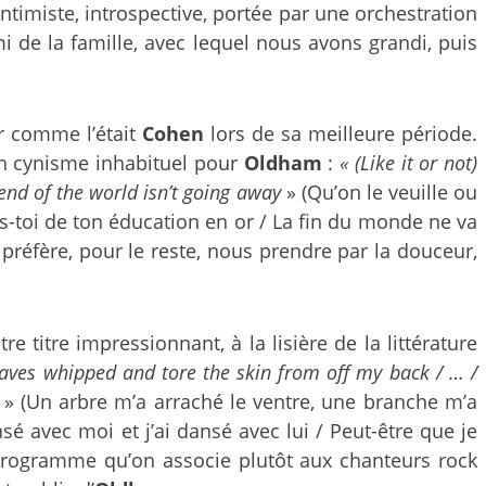
ntimiste, introspective, portée par une orchestration
 de la famille, avec lequel nous avons grandi, puis
ur comme l’était
Cohen
lors de sa meilleure période.
un cynisme inhabituel pour
Oldham
:
« (Like it or not)
 end of the world isn’t going away
» (Qu’on le veuille ou
ens-toi de ton éducation en or / La fin du monde ne va
préfère, pour le reste, nous prendre par la douceur,
utre titre impressionnant, à la lisière de la littérature
aves whipped and tore the skin from off my back / … /
» (Un arbre m’a arraché le ventre, une branche m’a
sé avec moi et j’ai dansé avec lui / Peut-être que je
 programme qu’on associe plutôt aux chanteurs rock