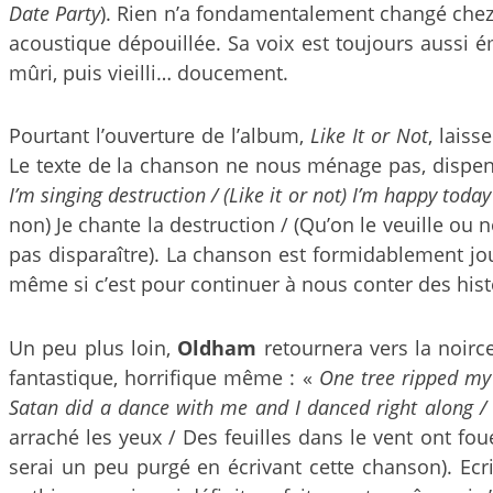
Date Party
). Rien n’a fondamentalement changé che
acoustique dépouillée. Sa voix est toujours aussi 
mûri, puis vieilli… doucement.
Pourtant l’ouverture de l’album,
Like It or Not
, lais
Le texte de la chanson ne nous ménage pas, dispen
I’m singing destruction / (Like it or not) I’m happy tod
non) Je chante la destruction / (Qu’on le veuille ou 
pas disparaître). La chanson est formidablement jou
même si c’est pour continuer à nous conter des histo
Un peu plus loin,
Oldham
retournera vers la noirc
fantastique, horrifique même : «
One tree ripped my
Satan did a dance with me and I danced right along /
arraché les yeux / Des feuilles dans le vent ont fou
serai un peu purgé en écrivant cette chanson). Ec