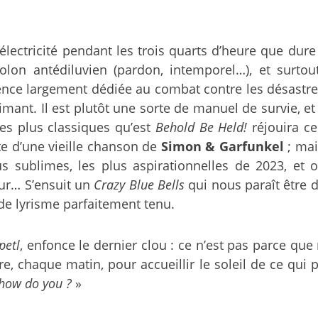
électricité pendant les trois quarts d’heure que dur
lon antédiluvien (pardon, intemporel…), et surtout
tence largement dédiée au combat contre les désastre
mant. Il est plutôt une sorte de manuel de survie, e
es plus classiques qu’est
Behold Be Held!
réjouira ce
te d’une vieille chanson de
Simon & Garfunkel
; mai
sublimes, les plus aspirationnelles de 2023, et o
our… S’ensuit un
Crazy Blue Bells
qui nous paraît être
de lyrisme parfaitement tenu.
petl
, enfonce le dernier clou : ce n’est pas parce qu
, chaque matin, pour accueillir le soleil de ce qui p
how do you ?
»