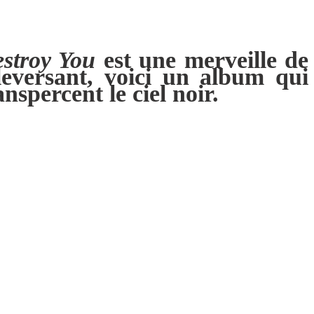
estroy You
est une merveille de
uleversant, voici un album qui
spercent le ciel noir.