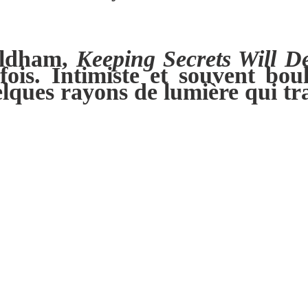
Oldham,
Keeping Secrets Will D
 fois. Intimiste et souvent bo
ques rayons de lumière qui tran